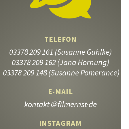
Fach
Beel
Antj
Schu
TELEFON
den
Bera
03378 209 161
(Susanne Guhlke)
JUNGE MÜTTER
sich
03378 209 162
(Jana Hornung)
9.–13. Jahrgangsstufe
Prem
03378 209 148
(Susanne Pomerance)
Kino
Ober
E-MAIL
Gesa
Fotos
kontakt
＠filmernst·de
INSTAGRAM