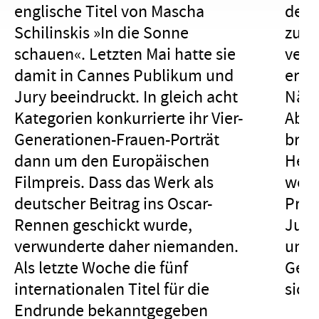
englische Titel von Mascha
der F
Schilinskis »In die Sonne
zur 
schauen«. Letzten Mai hatte sie
vers
damit in Cannes Publikum und
er b
Jury beeindruckt. In gleich acht
Nähr
Kategorien konkurrierte ihr Vier-
Aber
Generationen-Frauen-Porträt
brauc
dann um den Europäischen
Herz
Filmpreis. Dass das Werk als
woll
deutscher Beitrag ins Oscar-
Prog
Rennen geschickt wurde,
Juge
verwunderte daher niemanden.
uns 
Als letzte Woche die fünf
Gele
internationalen Titel für die
sich
Endrunde bekanntgegeben