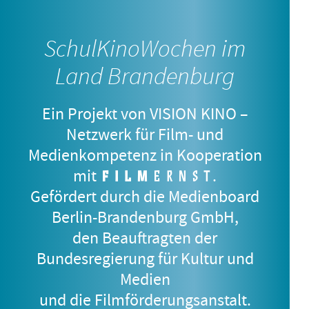
SchulKinoWochen im
Land Brandenburg
Fotos:
LETA, Edijis Pā
lens via Gints
Zilbalodis (Katzendenkmal Riga);
Ein Projekt von VISION KINO –
MFA+ FilmDistribution,
Netzwerk für Film- und
Regensburg (Filmstills)
Medienkompetenz in Kooperation
mit
.
Hier, in unvollständiger
Gefördert durch die Medienboard
Auflistung, noch ein paar weitere
Berlin-Brandenburg GmbH,
Verweise auf
goldene und
den Beauftragten der
DJ AHMET
andere Preise
der Filme, die wir
Foto
Bundesregierung für Kultur und
während der SchulKinoWochen
8.–12. Jahrgangsstufe
Filmv
Medien
2026 präsentieren.
(»Ve
und die Filmförderungsanstalt.