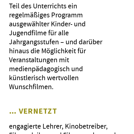
Teil des Unterrichts ein
regelmäßiges Programm
ausgewählter Kinder- und
Jugendfilme für alle
Jahrgangsstufen – und darüber
hinaus die Möglichkeit für
Veranstaltungen mit
Wie 
medienpädagogisch und
Land
künstlerisch wertvollen
»Ber
Wunschfilmen.
bei 
Fotos: farbfilm Verleih, Berlin
Land
(»Amelie rennt« und »Das geheime
inte
Stockwerk«); UCM.ONE, Berlin
… VERNETZT
und 
(»Nulpen«); Real Fiction
Regi
engagierte Lehrer, Kinobetreiber,
Filmverleih, Köln (»Über uns, von
Auf