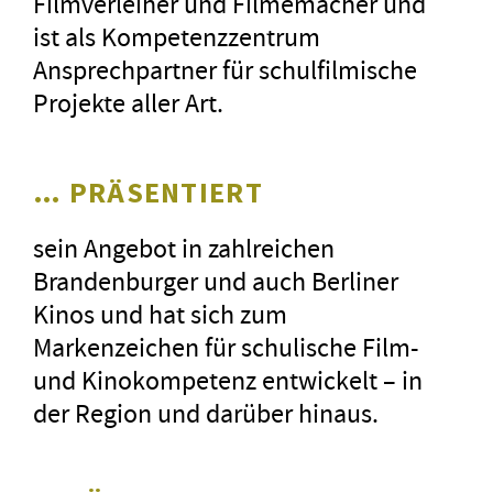
Filmverleiher und Filmemacher und
uns«)
Gier
ist als Kompetenzzentrum
schr
Ansprechpartner für schulfilmische
»Amelie rennt« durfte sich 2018
dies
Projekte aller Art.
auch über eine
LOLA
freuen, den
mach
Deutschen Filmpreis. Den bekam
Film
im letzten Jahr ebenfalls der
… PRÄSENTIERT
blei
hochdramatische Spielfilm
Geda
»September 5«
– und das in
sein Angebot in zahlreichen
Es i
etlichen Kategorien: Bester
Brandenburger und auch Berliner
bei 
Spielfilm, Beste Tongestaltung,
Kinos und hat sich zum
Bester Schnitt, Bestes
Markenzeichen für schulische Film-
Maskenbild. Zudem erhielt er den
und Kinokompetenz entwickelt – in
»Brücke-Friedenspreis des
der Region und darüber hinaus.
Deutschen Films«
.
Als der Deutsche Filmpreis noch