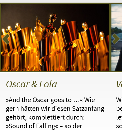
Oscar & Lola
Von
»And the Oscar goes to …« Wie
Wut,
gern hätten wir diesen Satzanfang
beei
gehört, komplettiert durch:
letz
»Sound of Falling« – so der
schö