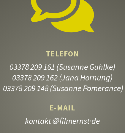
Mittwoch, 09.12.26
11:30 – 13:05
ANMELDEN
TELEFON
03378 209 161
(Susanne Guhlke)
03378 209 162
(Jana Hornung)
03378 209 148
(Susanne Pomerance)
E-MAIL
kontakt
＠filmernst·de