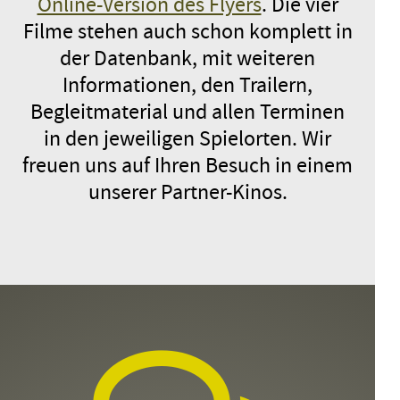
Online-Version des Flyers
. Die vier
MIRA
Filme stehen auch schon komplett in
Dänemark 2025 / Spielfilm / 5.–7.
der Datenbank, mit weiteren
Jahrgangsstufe
Informationen, den Trailern,
Mittwoch, 09.12.26
09:00 – 10:25
Begleitmaterial und allen Terminen
ANMELDEN
in den jeweiligen Spielorten. Wir
freuen uns auf Ihren Besuch in einem
PLITSCH PLATSCH FOREVER!
unserer Partner-Kinos.
Schweiz 2026 / Spielfilm / 3.–5.
Jahrgangsstufe
Mittwoch, 09.12.26
10:00 – 11:25
ANMELDEN
WILD FOXES
Belgien, Frankreich 2025 /
Spielfilm / 8.–13. Jahrgangsstufe