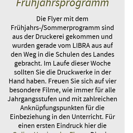
Frühjahrsprogramm
Donnerstag, 03.12.26
10:00 – 12:30
Mittwoch, 25.11.26
10:00 – 12:30
mit Moderation / Filmgespräch
mit Moderation / Filmgespräch
Die Flyer mit dem
(Regine Jabin) (45 Min.)
(Regine Jabin) (65 Min.)
Frühjahrs-/Sommerprogramm sind
JugendFilmTage
JugendFilmTage
aus der Druckerei gekommen und
ANMELDEN
ANMELDEN
wurden gerade vom LIBRA aus auf
den Weg in die Schulen des Landes
JUNGE MÜTTER
gebracht. Im Laufe dieser Woche
Belgien, Frankreich 2025 /
sollten Sie die Druckwerke in der
Spielfilm / 9.–13. Jahrgangsstufe
Hand haben. Freuen Sie sich auf vier
Donnerstag, 26.11.26
10:00 – 12:30
besondere Filme, wie immer für alle
mit Moderation / Filmgespräch
Jahrgangsstufen und mit zahlreichen
(Regine Jabin) (45 Min.)
Anknüpfungspunkten für die
JugendFilmTage
Einbeziehung in den Unterricht. Für
ANMELDEN
einen ersten Eindruck hier die