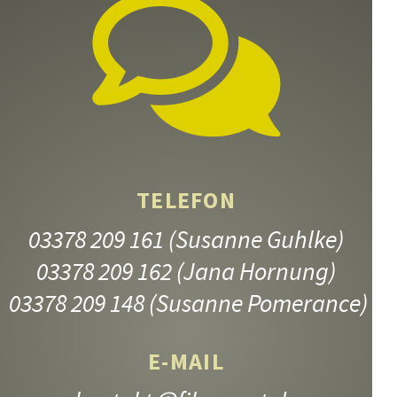
TELEFON
03378 209 161
(Susanne Guhlke)
JUNGE MÜTTER
03378 209 162
(Jana Hornung)
9.–13. Jahrgangsstufe
03378 209 148
(Susanne Pomerance)
E-MAIL