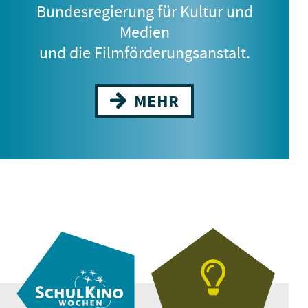
Bundesregierung für Kultur und
8.–12. Jahrgangsstufe
Medien
und die Filmförderungsanstalt.
MEHR
DELEGATION
8.–13. Jahrgangsstufe