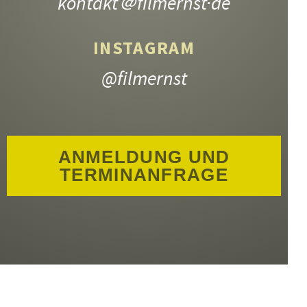
kontakt
＠filmernst·de
INSTAGRAM
@filmernst
ANMELDUNG UND
TERMINANFRAGE