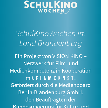
MIRA
5.–7. Jahrgangsstufe
SchulKinoWochen im
Land Brandenburg
Ein Projekt von VISION KINO –
Netzwerk für Film- und
Medienkompetenz in Kooperation
mit
.
Gefördert durch die Medienboard
Berlin-Brandenburg GmbH,
den Beauftragten der
DJ AHMET
Bundesregierung für Kultur und