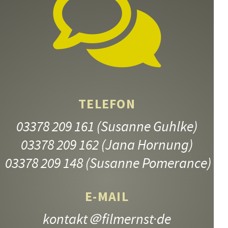
TELEFON
03378 209 161
(Susanne Guhlke)
JUNGE MÜTTER
03378 209 162
(Jana Hornung)
9.–13. Jahrgangsstufe
03378 209 148
(Susanne Pomerance)
E-MAIL
kontakt
＠filmernst·de