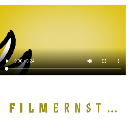
Fotos: farbfilm Verleih Berlin
(»Holy Shit«); Real Fiction
…
Filmverleih, Köln (»Auf der Kippe«);
Hanfgarn & Ufer Filmproduktion,
Berlin (»No Land’s Song«);