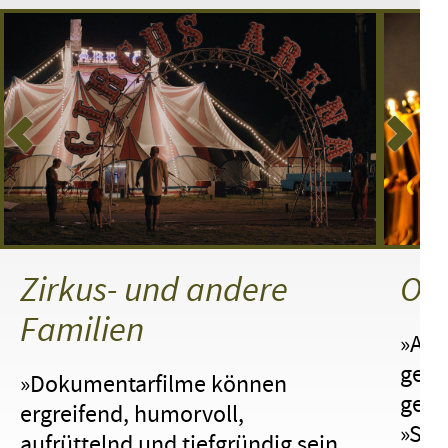
Zirkus- und andere
Osc
Familien
»And
gern
»Dokumentarfilme können
gehö
ergreifend, humorvoll,
»Sou
aufrüttelnd und tiefgründig sein.