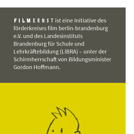
nich
gab 
ist eine Initiative des
eine
förderkreises film berlin-brandenburg
nati
e.V. und des Landesinstituts
Volk
Brandenburg für Schule und
verl
Lehrkräftebildung (LIBRA) – unter der
Blu
Schirmherrschaft von Bildungsminister
Buch
Gordon Hoffmann.
Nobe
Der 
in d
»Dem
schü
Ethi
es d