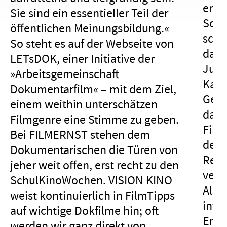
engl
Sie sind ein essentieller Teil der
Schi
öffentlichen Meinungsbildung.«
scha
So steht es auf der Webseite von
dami
LETsDOK, einer Initiative der
Jury
»Arbeitsgemeinschaft
Kate
Dokumentarfilm« – mit dem Ziel,
Gene
einem weithin unterschätzen
dann
Filmgenre eine Stimme zu geben.
Film
Bei FILMERNST stehen dem
deut
Dokumentarischen die Türen von
Renn
jeher weit offen, erst recht zu den
verw
SchulKinoWochen. VISION KINO
Als 
weist kontinuierlich in FilmTipps
inter
auf wichtige Dokfilme hin; oft
Endr
werden wir ganz direkt von