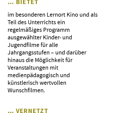
… BIETET
CineGlobal, München (»Blix Not
Bombs«)
im besonderen Lernort Kino und als
Dennoch: Dokumentarfilme
Teil des Unterrichts ein
bleiben ein fester Bestandteil des
regelmäßiges Programm
schulfilmischen Angebots. Dieses
ausgewählter Kinder- und
Jahr bei den Brandenburger
Jugendfilme für alle
SchulKinoWochen immerhin mit
Jahrgangsstufen – und darüber
sechs Beiträgen, darunter der
hinaus die Möglichkeit für
2025 mit dem Deutschen
Veranstaltungen mit
Dokumentarfilmpreis gewürdigte
medienpädagogisch und
und soeben mit dem Bayerischen
künstlerisch wertvollen
Filmpreis 2026 geehrte
»Im
Wunschfilmen.
Prinzip Familie«
. Diese
Auszeichnung und Wertschätzung
… VERNETZT
des Films freut uns besonders,