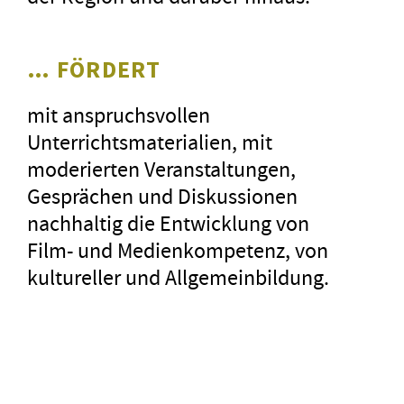
uns«
»Ame
… FÖRDERT
auch
Deut
mit anspruchsvollen
im l
Unterrichtsmaterialien, mit
hoch
moderierten Veranstaltungen,
»Se
Gesprächen und Diskussionen
etli
nachhaltig die Entwicklung von
Spie
Film- und Medienkompetenz, von
Best
kultureller und Allgemeinbildung.
Mask
»Brü
Deut
Als 