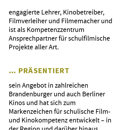
denn der
Regisseur Daniel Abma
engagierte Lehrer, Kinobetreiber,
war bereits zu Beginn des
Filmverleiher und Filmemacher und
Schuljahres unser Gast: Im
ist als Kompetenzzentrum
»Filmpalast« Oranienburg gab es
Ansprechpartner für schulfilmische
eine Sonderveranstaltung, bei der
Projekte aller Art.
240 Jugendliche des Georg-
Mendheim-Oberstufenzentrums
»Im Prinzip Familie« sahen und
… PRÄSENTIERT
sich sehr beeindruckt zeigten.
sein Angebot in zahlreichen
Fotos
Brandenburger und auch Berliner
(»Am
Kinos und hat sich zum
Stoc
Markenzeichen für schulische Film-
(»Nu
und Kinokompetenz entwickelt – in
Film
der Region und darüber hinaus.