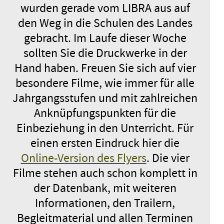
wurden gerade vom LIBRA aus auf
Schweiz 2026 / Spielfilm / 3.–5.
Jahrgangsstufe
den Weg in die Schulen des Landes
Donnerstag, 10.12.26
09:00 – 10:25
gebracht. Im Laufe dieser Woche
sollten Sie die Druckwerke in der
ANMELDEN
Hand haben. Freuen Sie sich auf vier
besondere Filme, wie immer für alle
KOSCHKA
Jahrgangsstufen und mit zahlreichen
Deutschland 2026 / Spielfilm / 1.–
3. Jahrgangsstufe
Anknüpfungspunkten für die
Donnerstag, 10.12.26
09:45 – 11:00
Einbeziehung in den Unterricht. Für
einen ersten Eindruck hier die
ANMELDEN
Online-Version des Flyers
. Die vier
Filme stehen auch schon komplett in
MIRA
der Datenbank, mit weiteren
Dänemark 2025 / Spielfilm / 5.–7.
Informationen, den Trailern,
Jahrgangsstufe
Donnerstag, 10.12.26
10:30 – 11:55
Begleitmaterial und allen Terminen