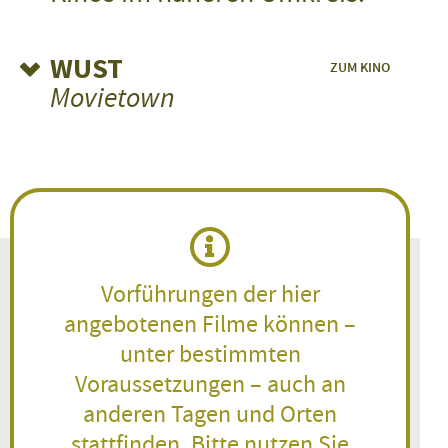
WUST
ZUM KINO
Movietown
KOSCHKA
Deutschland 2026 / Spielfilm / 1.–
3. Jahrgangsstufe
Mittwoch, 30.09.26
09:00 – 10:15
ANMELDEN
Vorführungen der hier
angebotenen Filme können –
PLITSCH PLATSCH FOREVER!
unter bestimmten
Schweiz 2026 / Spielfilm / 3.–5.
Voraussetzungen – auch an
Jahrgangsstufe
anderen Tagen und Orten
Mittwoch, 30.09.26
09:45 – 11:10
stattfinden. Bitte nutzen Sie