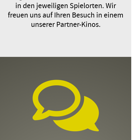
in den jeweiligen Spielorten. Wir
ANMELDEN
freuen uns auf Ihren Besuch in einem
unserer Partner-Kinos.
WILD FOXES
Belgien, Frankreich 2025 /
Spielfilm / 8.–13. Jahrgangsstufe
Donnerstag, 10.12.26
11:45 – 13:20
ANMELDEN