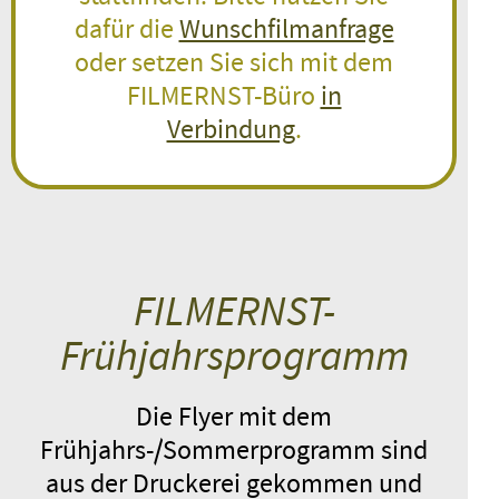
ANMELDEN
dafür die
Wunschfilmanfrage
oder setzen Sie sich mit dem
MIRA
FILMERNST-Büro
in
Dänemark 2025 / Spielfilm / 5.–7.
Verbindung
.
Jahrgangsstufe
Mittwoch, 30.09.26
10:30 – 11:55
ANMELDEN
WILD FOXES
FILMERNST-
Belgien, Frankreich 2025 /
Frühjahrsprogramm
Spielfilm / 8.–13. Jahrgangsstufe
Mittwoch, 30.09.26
11:45 – 13:20
Die Flyer mit dem
ANMELDEN
Frühjahrs-/Sommerprogramm sind
aus der Druckerei gekommen und
PLITSCH PLATSCH FOREVER!