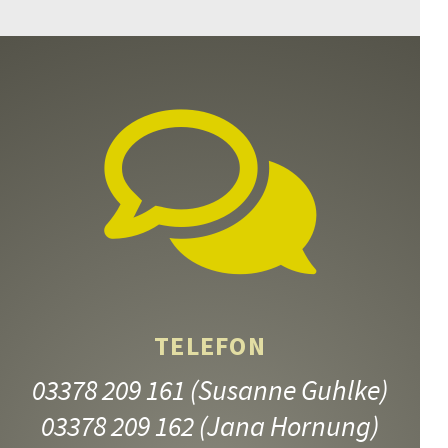
Donnerstag, 10.12.26
11:45 – 13:20
ANMELDEN
TELEFON
03378 209 161
(Susanne Guhlke)
03378 209 162
(Jana Hornung)