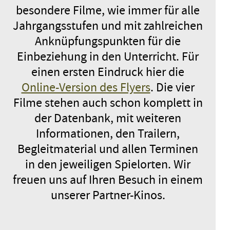
besondere Filme, wie immer für alle
KOSCHKA
ANMELDEN
Jahrgangsstufen und mit zahlreichen
Deutschland 2026 / Spielfilm / 1.–
3. Jahrgangsstufe
Anknüpfungspunkten für die
Donnerstag, 10.12.26
09:45 – 11:00
Einbeziehung in den Unterricht. Für
einen ersten Eindruck hier die
ANMELDEN
Online-Version des Flyers
. Die vier
Filme stehen auch schon komplett in
MIRA
der Datenbank, mit weiteren
Dänemark 2025 / Spielfilm / 5.–7.
Informationen, den Trailern,
Jahrgangsstufe
Donnerstag, 10.12.26
10:30 – 11:55
Begleitmaterial und allen Terminen
in den jeweiligen Spielorten. Wir
ANMELDEN
freuen uns auf Ihren Besuch in einem
unserer Partner-Kinos.
WILD FOXES
Belgien, Frankreich 2025 /
Spielfilm / 8.–13. Jahrgangsstufe