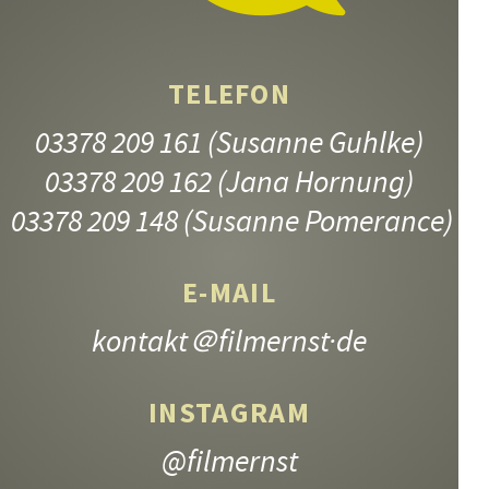
TELEFON
03378 209 161
(Susanne Guhlke)
JUNGE MÜTTER
03378 209 162
(Jana Hornung)
9.–13. Jahrgangsstufe
03378 209 148
(Susanne Pomerance)
E-MAIL
kontakt
＠filmernst·de
INSTAGRAM
@filmernst