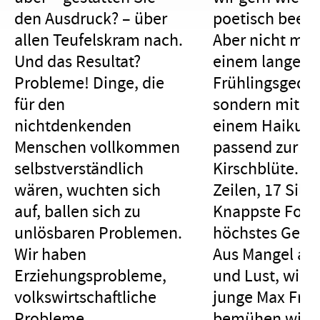
den Ausdruck? – über
poetisch been
allen Teufelskram nach.
Aber nicht mit
Und das Resultat?
einem langen
Probleme! Dinge, die
Frühlingsgedic
für den
sondern mit
nichtdenkenden
einem Haiku,
Menschen vollkommen
passend zur
selbstverständlich
Kirschblüte. Dr
wären, wuchten sich
Zeilen, 17 Silb
auf, ballen sich zu
Knappste Form
unl
ö
sbaren Problemen.
höchstes Gefüh
Wir haben
Aus Mangel an 
Erziehungsprobleme,
und Lust, wie 
volkswirtschaftliche
junge Max Fris
Probleme,
bemühen wir d