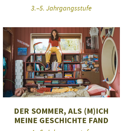
schönen Frühli
3.–5. Jahrgangsstufe
Nehmen Sie au
Ihre Spaziergä
einen Schirm m
damit Sie nicht
wie der reale
Schriftsteller 
Frisch, plötzlic
im Regen steh
Lassen Sie sich
von Knospen
befragen. Seie
DER SOMMER, ALS (M)ICH
Sie neugierig a
deren Antwort
MEINE GESCHICHTE FAND
Teaserbild: Da