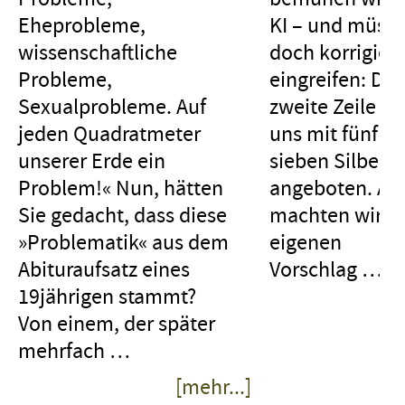
Eheprobleme,
KI – und müss
wissenschaftliche
doch korrigier
Probleme,
eingreifen: Die
Sexualprobleme. Auf
zweite Zeile w
jeden Quadratmeter
uns mit fünf st
unserer Erde ein
sieben Silben
Problem!« Nun, hätten
angeboten. Al
Sie gedacht, dass diese
machten wir e
»Problematik« aus dem
eigenen
Abituraufsatz eines
Vorschlag
…
19jährigen stammt?
Von einem, der später
Im
mehrfach …
Fr
ühlingsreg
Max Frisch
[mehr...]