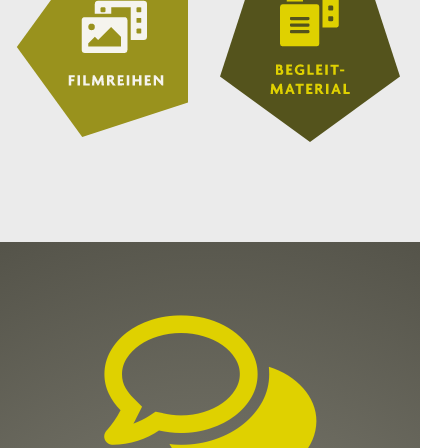
sehen: In
»Sweet Disaster«
spielt
er einen flotten Piloten im
Liebesdreieck – und an der Seite
von
Friederike Kempter
und
Lena Urzendowsky
(»
Kokon
«).
WILD FOXES
8.–13. Jahrgangsstufe