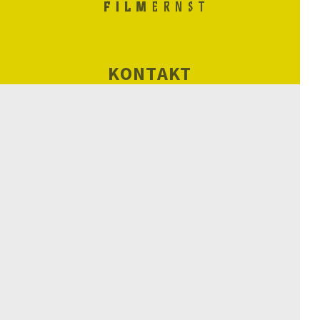
KONTAKT
ORGANISATORISCHES
CHRONIK
BILANZ
KINOS
NEWSLETTER
SCHULKINOWOCHEN