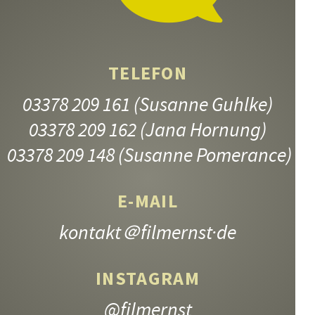
TELEFON
03378 209 161
(Susanne Guhlke)
JUNGE MÜTTER
03378 209 162
(Jana Hornung)
9.–13. Jahrgangsstufe
03378 209 148
(Susanne Pomerance)
E-MAIL
kontakt
＠filmernst·de
INSTAGRAM
@filmernst