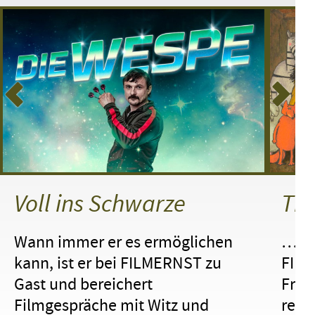
Voll ins Schwarze
Tie
Wann immer er es ermöglichen
… er
kann, ist er bei FILMERNST zu
FIL
Gast und bereichert
Früh
Filmgespräche mit Witz und
rein