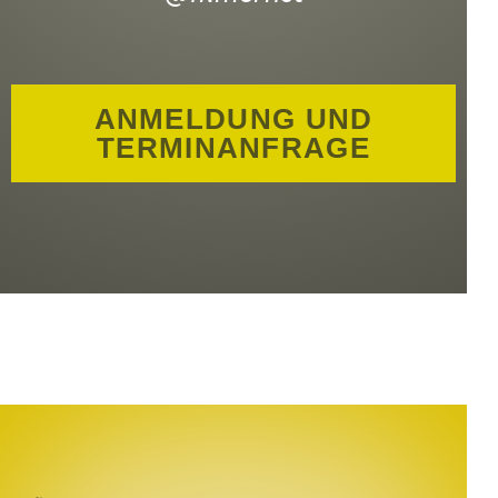
ANMELDUNG UND
TERMINANFRAGE
Fotos: Sky Deutschland/Gaumont
GmbH/Nadja Klier (»Die Wespe«);
MFA+ Filmdistribution, © Anne
Bolick, Zeitgeist Filmproduktion
GmbH & Co. KG
(»Sweet Disaster«)