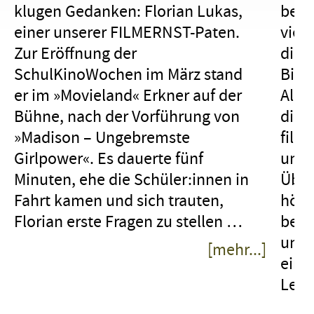
klugen Gedanken: Florian Lukas,
betr
einer unserer FILMERNST-Paten.
vier
Zur Eröffnung der
direk
SchulKinoWochen im März stand
Bien
er im »Movieland« Erkner auf der
Alle
Bühne, nach der Vorführung von
die 
»Madison – Ungebremste
film
Girlpower«. Es dauerte fünf
und 
Minuten, ehe die Schüler:innen in
Über
Fahrt kamen und sich trauten,
höch
Florian erste Fragen zu stellen …
bewu
und 
[mehr...]
ein 
Dann aber nahm ihre filmische
Leit
Wissbegierde kein Ende. Als
Florian gefragt wurde, ob er (der