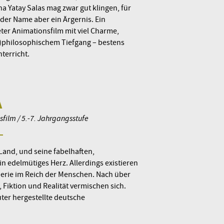
na Yatay Salas mag zwar gut klingen, für
der Name aber ein Ärgernis. Ein
er Animationsfilm mit viel Charme,
)philosophischem Tiefgang – bestens
terricht.
A
film / 5.-7. Jahrgangsstufe
 Land, und seine fabelhaften,
n edelmütiges Herz. Allerdings existieren
Serie im Reich der Menschen. Nach über
, Fiktion und Realität vermischen sich.
ter hergestellte deutsche