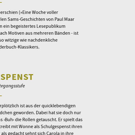
erschien (»Eine Woche voller
ilen Sams-Geschichten von Paul Maar
n ein begeistertes Lesepublikum
nach Motiven aus mehreren Bänden - ist
so witzige wie nachdenkliche
derbuch-Klassikers.
ESPENST
ahrgangsstufe
plötzlich ist aus der quicklebendigen
chen geworden. Dabei hat sie doch nur
›Buh‹ die Rollen getauscht. Er spielt das
t treibt mit Wonne als Schulgespenst ihren
als gedacht sehnt sich Carola in ihre