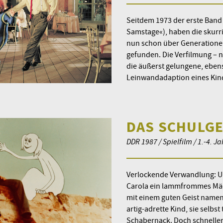
Seitdem 1973 der erste Band 
Samstage«), haben die skurr
nun schon über Generatione
gefunden. Die Verfilmung – 
die äußerst gelungene, eben
Leinwandadaption eines Kin
DAS SCHULG
DDR 1987 / Spielfilm / 1.-4. J
Verlockende Verwandlung: Ur
Carola ein lammfrommes Mäd
mit einem guten Geist namens 
artig-adrette Kind, sie selbs
Schabernack. Doch schneller 