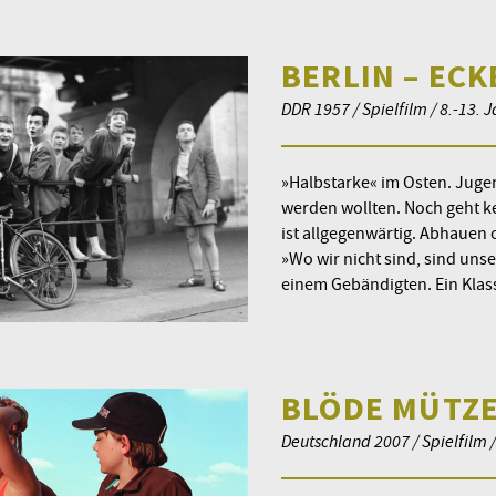
BERLIN – EC
DDR 1957 / Spielfilm / 8.-13.
»Halbstarke« im Osten. Jugen
werden wollten. Noch geht ke
ist allgegenwärtig. Abhauen o
»Wo wir nicht sind, sind unse
einem Gebändigten. Ein Klas
BLÖDE MÜTZE
Deutschland 2007 / Spielfilm /