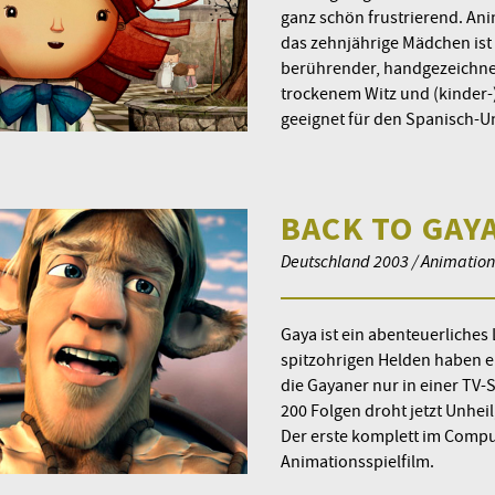
ganz schön frustrierend. Ani
das zehnjährige Mädchen ist 
berührender, handgezeichnet
trockenem Witz und (kinder-
geeignet für den Spanisch-Un
BACK TO GAY
Deutschland 2003 / Animations
Gaya ist ein abenteuerliches
spitzohrigen Helden haben ei
die Gayaner nur in einer TV-
200 Folgen droht jetzt Unheil
Der erste komplett im Compu
Animationsspielfilm.