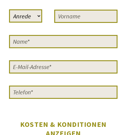
Reaktionen, einmal das Lob der
Regisseurin Cornelia Grünberg
,
die häufig bei FILMERNST zu Gast
war: »Sehr gut fand ich euren
Moderator Sven-Ole Knuth. Er hat
die Schüler und Schülerinnen sehr
gut eingeführt, sowohl in das Genre
künstlerischer Dokumentarfilm als
auch in die Problematik der Teen-
Moms. Ich muss sagen, dass das
die
besten Moderationen
waren, die
ich auf meiner Reise mit ›Vierzehn‹
erlebt habe.
Super gut vorbereitet
und gut geführt.
«
KOSTEN & KONDITIONEN
Zum anderen der
Regisseur Bernd
ANZEIGEN