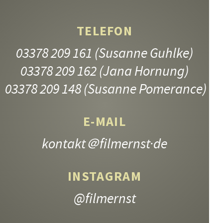
TELEFON
03378 209 161
(Susanne Guhlke)
JUNGE MÜTTER
03378 209 162
(Jana Hornung)
9.–13. Jahrgangsstufe
03378 209 148
(Susanne Pomerance)
E-MAIL
kontakt
＠filmernst·de
INSTAGRAM
@filmernst