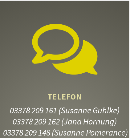
8.–13. Jahrgangsstufe
TELEFON
03378 209 161
(Susanne Guhlke)
JUNGE MÜTTER
03378 209 162
(Jana Hornung)
9.–13. Jahrgangsstufe
03378 209 148
(Susanne Pomerance)