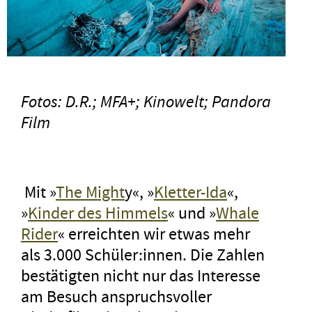
Fotos:
D.R.
; MFA+; Kinowelt; Pandora
Film
Mit »
The Might
y«, »
Kletter-Ida
«,
»
Kinder des Himmels
« und »
Whale
Rider
« erreichten wir etwas mehr
als 3.000 Schüler:innen. Die Zahlen
bestätigten nicht nur das Interesse
am Besuch anspruchsvoller