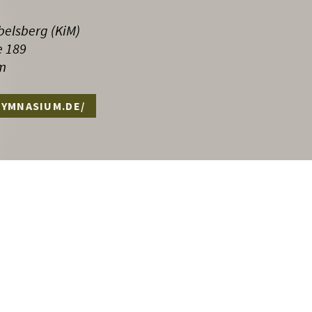
elsberg (KiM)
e 189
m
YMNASIUM.DE/