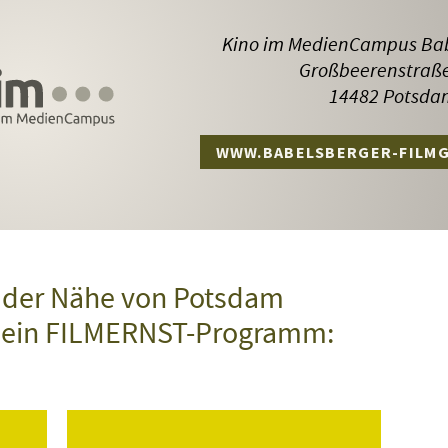
Kino im MedienCampus Bab
Großbeerenstraß
14482 Potsda
WWW.BABELSBERGER-FILMG
n der Nähe von Potsdam
l ein FILMERNST-Programm: