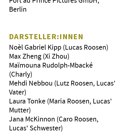
Port au Prince Pictures GmbH,
Berlin
DARSTELLER:INNEN
Noèl Gabriel Kipp (Lucas Roosen)
Max Zheng (Xi Zhou)
Maïmouna Rudolph-Mbacké
(Charly)
Mehdi Nebbou (Lutz Roosen, Lucas'
Vater)
Laura Tonke (Maria Roosen, Lucas'
Mutter)
Jana McKinnon (Caro Roosen,
Lucas' Schwester)