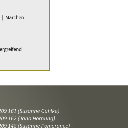
t | Märchen
ergreifend
209 161
(Susanne Guhlke)
209 162
(Jana Hornung)
209 148
(Susanne Pomerance)