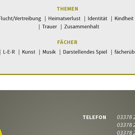
THEMEN
Flucht/Vertreibung | Heimatverlust | Identität | Kindhei
| Trauer | Zusammenhalt
FÄCHER
 L-E-R | Kunst | Musik | Darstellendes Spiel | fächerüb
03378 
TELEFON
03378 
03378 