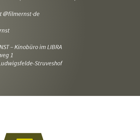
t
＠filmernst·de
rnst
NST – Kinobüro im LIBRA
weg 1
Ludwigsfelde-Struveshof