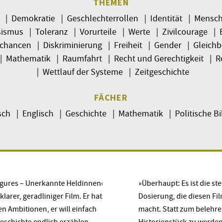
THEMEN
e | Demokratie | Geschlechterrollen | Identität | Mensc
ismus | Toleranz | Vorurteile | Werte | Zivilcourage | 
chancen | Diskriminierung | Freiheit | Gender | Gleichb
| Mathematik | Raumfahrt | Recht und Gerechtigkeit | Ro
| Wettlauf der Systeme | Zeitgeschichte
FÄCHER
ch | Englisch | Geschichte | Mathematik | Politische B
igures – Unerkannte Heldinnen‹
»Überhaupt: Es ist die ste
 klarer, geradliniger Film. Er hat
Dosierung, die diesen Fil
n Ambitionen, er will einfach
macht. Statt zum belehr
eschichte endlich erzählen.
Historienstück zu werden,