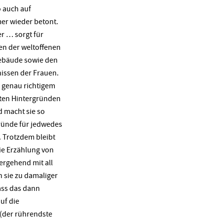
o auch auf
er wieder betont.
 … sorgt für
en der weltoffenen
ebäude sowie den
issen der Frauen.
n genau richtigem
ten Hintergründen
 macht sie so
ründe für jedwedes
 Trotzdem bleibt
die Erzählung von
ergehend mit all
 sie zu damaliger
ass das dann
uf die
(der rührendste