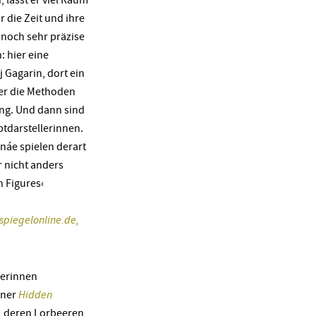
 die Zeit und ihre
nnoch sehr präzise
: hier eine
 Gagarin, dort ein
er die Methoden
ng. Und dann sind
ptdarstellerinnen.
áe spielen derart
r nicht anders
n Figures‹
piegelonline.de,
lerinnen
ener
Hidden
, deren Lorbeeren