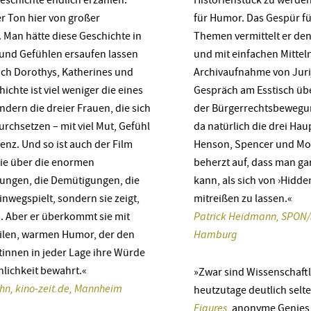
er Ton hier von großer
für Humor. Das Gespür für
 Man hätte diese Geschichte in
Themen vermittelt er de
 und Gefühlen ersaufen lassen
und mit einfachen Mitteln
ch Dorothys, Katherines und
Archivaufnahme von Jurij
ichte ist viel weniger die eines
Gespräch am Esstisch üb
dern die dreier Frauen, die sich
der Bürgerrechtsbewegu
rchsetzen – mit viel Mut, Gefühl
da natürlich die drei Hau
genz. Und so ist auch der Film
Henson, Spencer und Mon
nie über die enormen
beherzt auf, dass man ga
ungen, die Demütigungen, die
kann, als sich von ›Hidde
nwegspielt, sondern sie zeigt,
mitreißen zu lassen.«
d. Aber er überkommt sie mit
Patrick Heidmann, SPON/s
ilen, warmen Humor, der den
Hamburg
tinnen in jeder Lage ihre Würde
lichkeit bewahrt.«
»Zwar sind Wissenschaft
hn, kino-zeit.de, Mannheim
heutzutage deutlich selt
Figures
, anonyme Genies