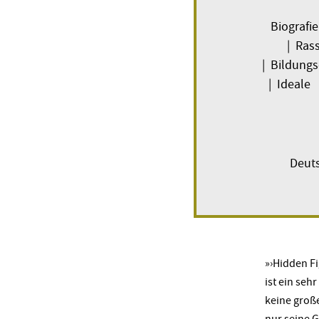
Biografi
| Rass
| Bildungs
| Ideale 
Deuts
»›Hidden F
ist ein sehr
keine große
nur seine G