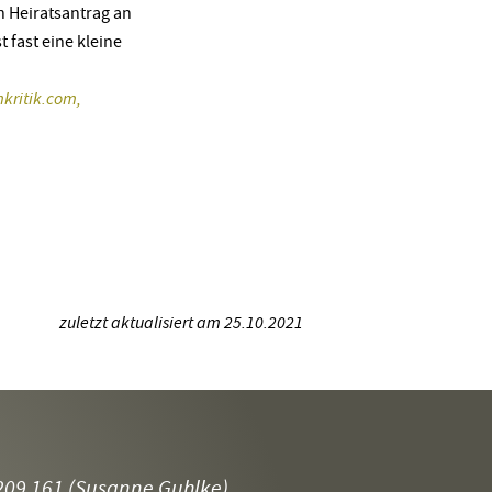
n Heiratsantrag an
t fast eine kleine
mkritik.com,
zuletzt aktualisiert am 25.10.2021
209 161
(Susanne Guhlke)