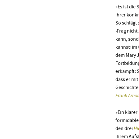
»Es ist die
ihrer konk
So schlägt
›Frag nicht
kann, sond
kannst‹ im 
dem Mary Ja
Fortbildun
erkämpft: S
dass er mit
Geschichte
Frank Arnol
»Ein klarer 
formidabler
den drei
Hi
ihrem Aufs