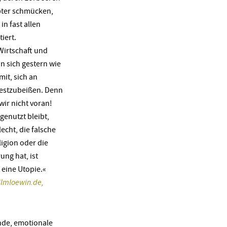
pter schmücken,
in fast allen
iert.
Wirtschaft und
n sich gestern wie
it, sich an
festzubeißen. Denn
wir nicht voran!
genutzt bleibt,
echt, die falsche
ligion oder die
ung hat, ist
s eine Utopie.«
filmloewin.de,
nde, emotionale