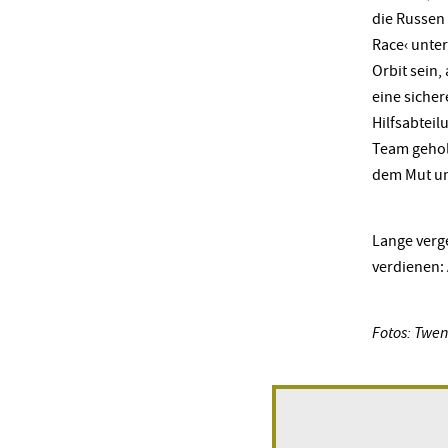
die Russen 
Race‹ unter
Orbit sein,
eine sicher
Hilfsabteil
Team geholt
dem Mut un
Lange verge
verdienen:
Fotos: Twen