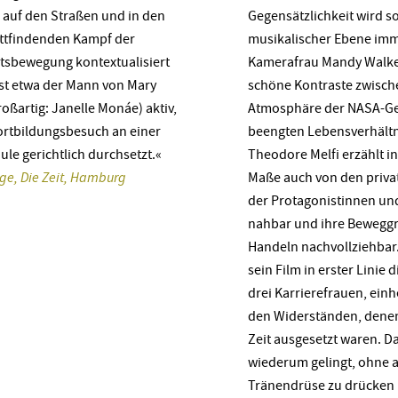
g auf den Straßen und in den
Gegensätzlichkeit wird s
attfindenden Kampf der
musikalischer Ebene imm
tsbewegung kontextualisiert
Kamerafrau Mandy Walker
ist etwa der Mann von Mary
schöne Kontraste zwisch
oßartig: Janelle Monáe) aktiv,
Atmosphäre der NASA-G
Fortbildungsbesuch an einer
beengten Lebensverhältn
le gerichtlich durchsetzt.«
Theodore Melfi erzählt i
ge, Die Zeit, Hamburg
Maße auch von den priva
der Protagonistinnen und
nahbar und ihre Bewegg
Handeln nachvollziehbar.
sein Film in erster Linie 
drei Karrierefrauen, einh
den Widerständen, denen
Zeit ausgesetzt waren. D
wiederum gelingt, ohne a
Tränendrüse zu drücken 