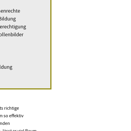
henrechte
Bildung
erechtigung
llenbilder
ildung
ts richtige
m so effektiv
enden
 lässt er viel Raum