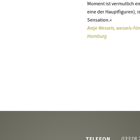
Moment ist vermutlich ei
eine der Hauptfiguren), is
Sensation.«
Antje Wessels, wessels-fil
Hamburg
03378 
TELEFON