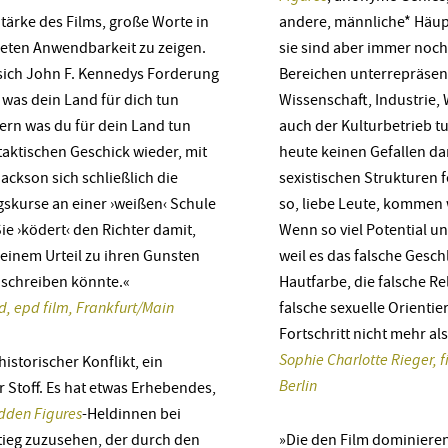
 Stärke des Films, große Worte in
andere, männliche* Häu
reten Anwendbarkeit zu zeigen.
sie sind aber immer noch 
 sich John F. Kennedys Forderung
Bereichen unterrepräsent
, was dein Land für dich tun
Wissenschaft, Industrie, 
ern was du für dein Land tun
auch der Kulturbetrieb tu
taktischen Geschick wieder, mit
heute keinen Gefallen dam
ckson sich schließlich die
sexistischen Strukturen 
gskurse an einer ›weißen‹ Schule
so, liebe Leute, kommen 
ie ›ködert‹ den Richter damit,
Wenn so viel Potential un
 einem Urteil zu ihren Gunsten
weil es das falsche Geschl
 schreiben könnte.«
Hautfarbe, die falsche Re
d, epd film, Frankfurt/Main
falsche sexuelle Orientier
Fortschritt nicht mehr al
Sophie Charlotte Rieger, 
historischer Konflikt, ein
Berlin
 Stoff. Es hat etwas Erhebendes,
dden Figures
-Heldinnen bei
tieg zuzusehen, der durch den
»Die den Film dominiere