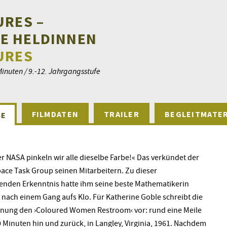
URES –
E HELDINNEN
URES
Minuten / 9.-12. Jahrgangsstufe
FILMDATEN
TRAILER
BEGLEITMATER
SE
er NASA pinkeln wir alle dieselbe Farbe!« Das verkündet der
ace Task Group seinen Mitarbeitern. Zu dieser
nden Erkenntnis hatte ihm seine beste Mathematikerin
 nach einem Gang aufs Klo. Für Katherine Goble schreibt die
nung den ›Coloured Women Restroom‹ vor: rund eine Meile
0 Minuten hin und zurück, in Langley, Virginia, 1961. Nachdem