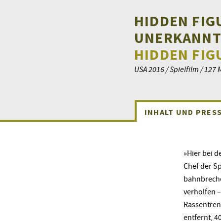
HIDDEN FIG
UNERKANNT
HIDDEN FIG
USA 2016 / Spielfilm / 127 
INHALT UND PRES
»Hier bei d
Chef der Sp
bahnbreche
verholfen –
Rassentren
entfernt, 4