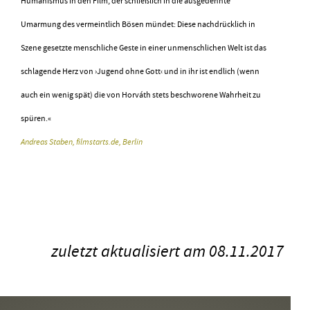
Humanismus in den Film, der schließlich in die ausgedehnte
Umarmung des vermeintlich Bösen mündet: Diese nachdrücklich in
Szene gesetzte menschliche Geste in einer unmenschlichen Welt ist das
schlagende Herz von ›Jugend ohne Gott‹ und in ihr ist endlich (wenn
auch ein wenig spät) die von Horváth stets beschworene Wahrheit zu
spüren.«
Andreas Staben,
filmstarts.de, Berlin
zuletzt aktualisiert am 08.11.2017