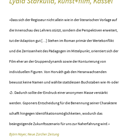
Lydia Starkulla, kunst+film, Kassel
»Dass sich der Regisseur nicht allein wie in der literarischen Vorlage auf
die Innenschau des Lehrers stützt, sondern die Perspektiven erweitert,
tut der Adaption gut
[…]
Stehen im Roman primär der Wertekonflikt
und die Zerrissenheit des Pädagogen im Mittelpunkt, orientiert sich der
Film eher an der Gruppendynamik sowie der Konturierung von
individuellen Figuren. Von Horváth gab den Heranwachsenden
bewusst keine Namen und wählte stattdessen Buchstaben wie ›N‹ oder
›Z‹. Dadurch sollte der Eindruck einer anonymen Masse verstärkt
werden. Gsponers Entscheidung für die Benennung seiner Charaktere
schafft hingegen Identifikationsmöglichkeiten, wodurch das
beängstigende Zukunftsszenario für uns zur Naherfahrung wird.«
Björn Hayer, Neue Zürcher Zeitung