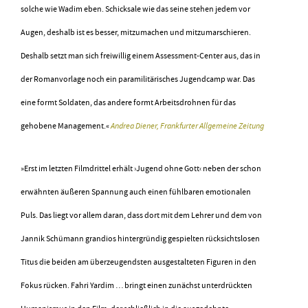
solche wie Wadim eben. Schicksale wie das seine stehen jedem vor
Augen, deshalb ist es besser, mitzumachen und mitzumarschieren.
Deshalb setzt man sich freiwillig einem Assessment-Center aus, das in
der Romanvorlage noch ein paramilitärisches Jugendcamp war. Das
eine formt Soldaten, das andere formt Arbeitsdrohnen für das
gehobene Management.«
Andrea Diener, Frankfurter Allgemeine Zeitung
»Erst im letzten Filmdrittel erhält ›Jugend ohne Gott‹ neben der schon
erwähnten äußeren Spannung auch einen fühlbaren emotionalen
Puls. Das liegt vor allem daran, dass dort mit dem Lehrer und dem von
Jannik Schümann grandios hintergründig gespielten rücksichtslosen
Titus die beiden am überzeugendsten ausgestalteten Figuren in den
Fokus rücken. Fahri Yardim … bringt einen zunächst unterdrückten