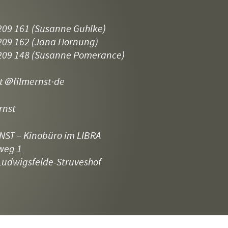
209 161
(Susanne Guhlke)
209 162
(Jana Hornung)
209 148
(Susanne Pomerance)
t
＠filmernst·de
rnst
NST – Kinobüro im LIBRA
weg 1
Ludwigsfelde-Struveshof