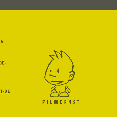
RA
DE-
T·DE