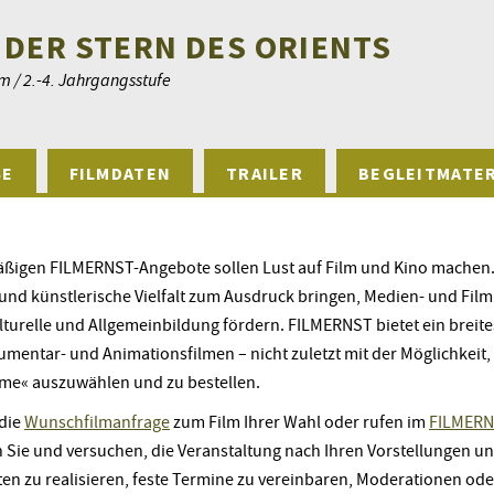
 DER STERN DES ORIENTS
m / 2.-4. Jahrgangsstufe
SE
FILMDATEN
TRAILER
BEGLEITMATER
äßigen FILMERNST-Angebote sollen Lust auf Film und Kino machen. 
e und künstlerische Vielfalt zum Ausdruck bringen, Medien- und Fi
lturelle und Allgemeinbildung fördern. FILMERNST bietet ein brei
umentar- und Animationsfilmen – nicht zuletzt mit der Möglichkeit,
me« auszuwählen und zu bestellen.
 die
Wunschfilmanfrage
zum Film Ihrer Wahl oder rufen im
FILMERN
n Sie und versuchen, die Veranstaltung nach Ihren Vorstellungen 
ten zu realisieren, feste Termine zu vereinbaren, Moderationen od