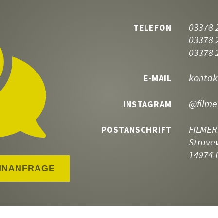
03378 
TELEFON
03378 
03378 
kontak
E-MAIL
@filme
INSTAGRAM
FILMER
POSTANSCHRIFT
Struve
14974 
INANFRAGE