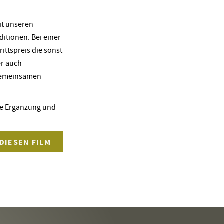
it unseren
ditionen. Bei einer
ittspreis die sonst
er auch
 gemeinsamen
die Ergänzung und
DIESEN FILM