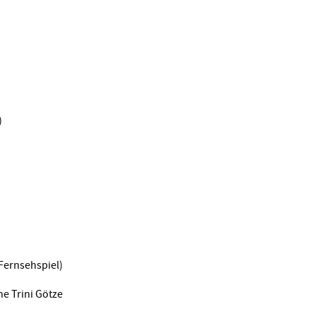
)
 Fernsehspiel)
ne Trini Götze