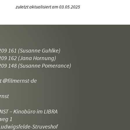
zuletzt aktualisiert am 03.05.2025
209 161
(Susanne Guhlke)
209 162
(Jana Hornung)
209 148
(Susanne Pomerance)
t
＠filmernst·de
rnst
NST – Kinobüro im LIBRA
weg 1
Ludwigsfelde-Struveshof