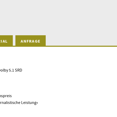
IAL
ANFRAGE
Dolby 5.1 SRD
mspreis
rnalistische Leistung«