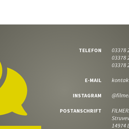
03378 
TELEFON
03378 
03378 
kontak
E-MAIL
@filme
INSTAGRAM
FILMER
POSTANSCHRIFT
Struve
14974 