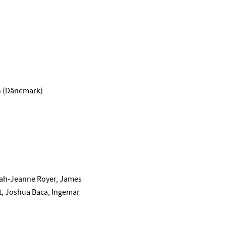
n (Dänemark)
arah-Jeanne Royer, James
t, Joshua Baca, Ingemar