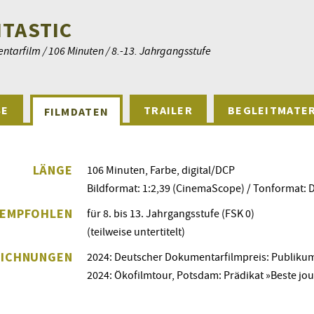
NTASTIC
tarfilm / 106 Minuten / 8.-13. Jahrgangsstufe
SE
TRAILER
BEGLEITMATER
FILMDATEN
LÄNGE
106 Minuten, Farbe, digital/DCP
Bildformat: 1:2,39 (CinemaScope) / Tonformat: 
EMPFOHLEN
für 8. bis 13. Jahrgangsstufe (FSK 0)
(teilweise untertitelt)
EICHNUNGEN
2024: Deutscher Dokumentarfilmpreis: Publiku
2024: Ökofilmtour, Potsdam: Prädikat »Beste jou