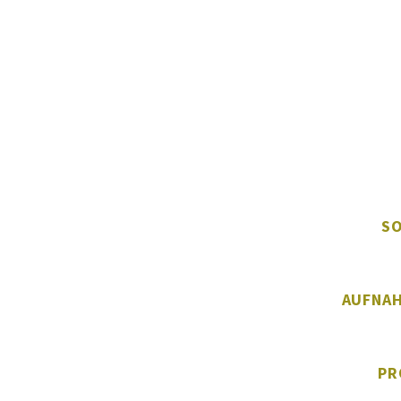
S
AUFNA
PR