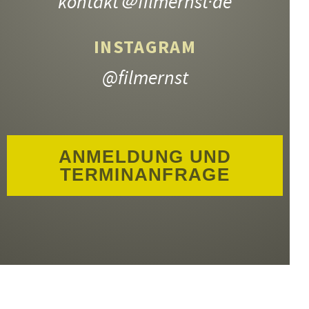
kontakt
＠filmernst·de
INSTAGRAM
@filmernst
ANMELDUNG UND
TERMINANFRAGE