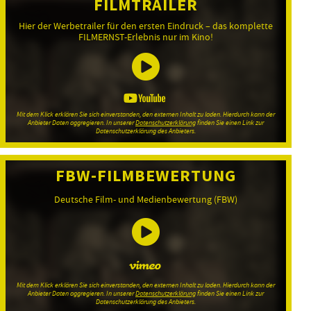
FILMTRAILER
Hier der Werbetrailer für den ersten Eindruck – das komplette
FILMERNST-Erlebnis nur im Kino!
Mit dem Klick erklären Sie sich einverstanden, den externen Inhalt zu laden. Hierdurch kann der
Anbieter Daten aggregieren. In unserer
Datenschutzerklärung
finden Sie einen Link zur
Datenschutzerklärung des Anbieters.
FBW-FILMBEWERTUNG
Deutsche Film- und Medienbewertung (FBW)
Mit dem Klick erklären Sie sich einverstanden, den externen Inhalt zu laden. Hierdurch kann der
Anbieter Daten aggregieren. In unserer
Datenschutzerklärung
finden Sie einen Link zur
Datenschutzerklärung des Anbieters.