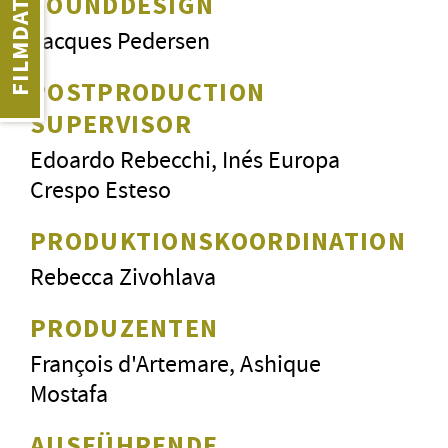
FILMDATEN
SOUNDDESIGN
Jacques Pedersen
POSTPRODUCTION
SUPERVISOR
Edoardo Rebecchi, Inés Europa
Crespo Esteso
PRODUKTIONSKOORDINATION
Rebecca Zivohlava
PRODUZENTEN
François d'Artemare, Ashique
Mostafa
AUSFÜHRENDE