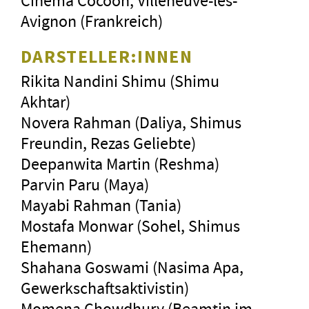
Cinema Cocoon, Villeneuve-lès-
Avignon (Frankreich)
DARSTELLER:INNEN
Rikita Nandini Shimu (Shimu
Akhtar)
Novera Rahman (Daliya, Shimus
Freundin, Rezas Geliebte)
Deepanwita Martin (Reshma)
Parvin Paru (Maya)
Mayabi Rahman (Tania)
Mostafa Monwar (Sohel, Shimus
Ehemann)
Shahana Goswami (Nasima Apa,
Gewerkschaftsaktivistin)
Momena Chowdhury (Beamtin im