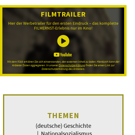
FILMTRAILER
Hier der Werbetrailer für den ersten Eindruck – das komplette
FILMERNST-Erlebnis nur im Kino!
Mit dem Klick erklären Sie sich einverstanden, den externen Inhalt zu laden. Hierdurch kann der
Anbieter Daten aggregieren. In unserer
Datenschutzerklärung
finden Sie einen Link zur
Datenschutzerklärung des Anbieters.
THEMEN
(deutsche) Geschichte
| Nationalsozialismus