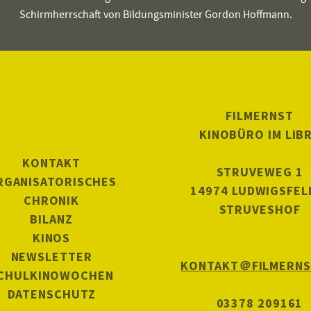
Schirmherrschaft von Bildungsminister Gordon Hoffmann.
FILMERNST
KINOBÜRO IM LIB
KONTAKT
STRUVEWEG 1
RGANISATORISCHES
14974 LUDWIGSFEL
CHRONIK
STRUVESHOF
BILANZ
KINOS
NEWSLETTER
KONTAKT
＠FILMERNS
CHULKINOWOCHEN
DATENSCHUTZ
03378 209161