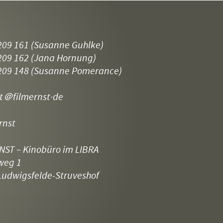
209 161
(Susanne Guhlke)
209 162
(Jana Hornung)
209 148
(Susanne Pomerance)
t
＠filmernst·de
rnst
NST – Kinobüro im LIBRA
weg 1
Ludwigsfelde-Struveshof