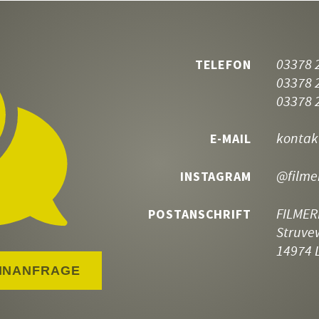
03378 
TELEFON
03378 
03378 
kontak
E-MAIL
@filme
INSTAGRAM
FILMER
POSTANSCHRIFT
Struve
14974 
INANFRAGE