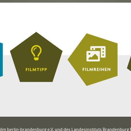
es film berlin-brandenburg e.V. und des Landesinstituts Brandenburg