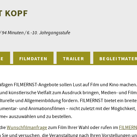
T KOPF
/ 94 Minuten / 6.-10. Jahrgangsstufe
SE
FILMDATEN
TRAILER
BEGLEITMATER
äßigen FILMERNST-Angebote sollen Lust auf Film und Kino machen. 
e und künstlerische Vielfalt zum Ausdruck bringen, Medien- und Fi
lturelle und Allgemeinbildung fördern. FILMERNST bietet ein brei
umentar- und Animationsfilmen – nicht zuletzt mit der Möglichkeit,
me« auszuwählen und zu bestellen.
 die
Wunschfilmanfrage
zum Film Ihrer Wahl oder rufen im
FILMERN
n Sie und versuchen, die Veranstaltung nach Ihren Vorstellungen 