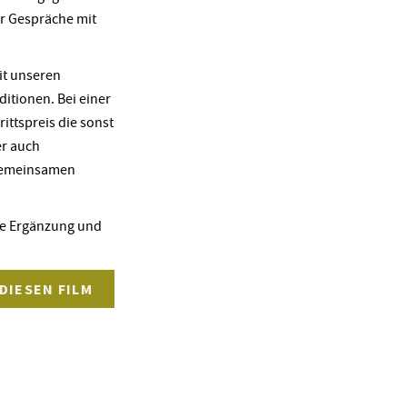
er Gespräche mit
it unseren
ditionen. Bei einer
ittspreis die sonst
er auch
 gemeinsamen
die Ergänzung und
DIESEN FILM