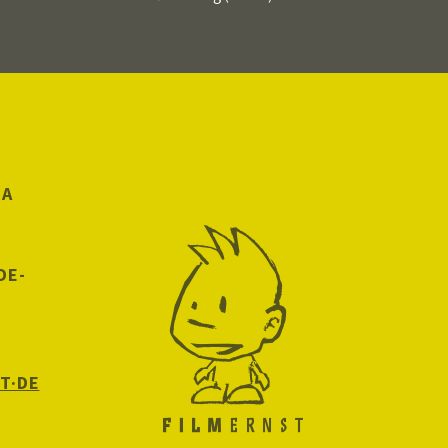
RA
DE-
T·DE