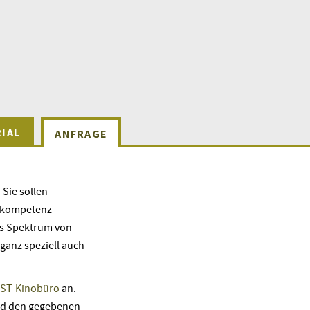
IAL
ANFRAGE
Sie sollen
lmkompetenz
tes Spektrum von
 ganz speziell auch
ST-Kinobüro
an.
und den gegebenen