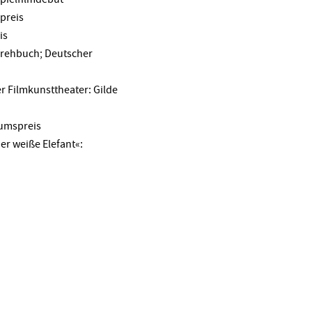
spreis
is
 Drehbuch; Deutscher
r Filmkunsttheater: Gilde
kumspreis
er weiße Elefant«: