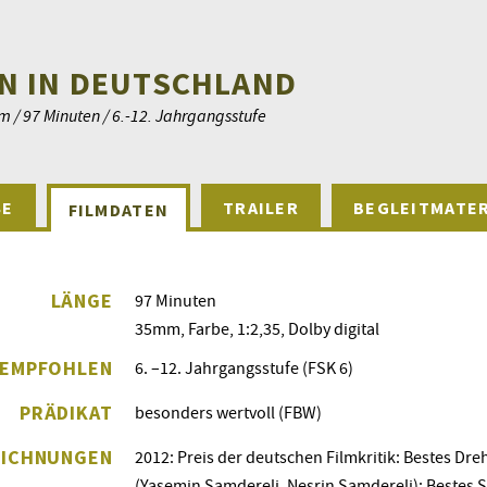
N IN DEUTSCHLAND
m / 97 Minuten / 6.-12. Jahrgangsstufe
SE
TRAILER
BEGLEITMATER
FILMDATEN
LÄNGE
97 Minuten
35mm, Farbe, 1:2,35, Dolby digital
EMPFOHLEN
6. –12. Jahrgangsstufe (FSK 6)
PRÄDIKAT
besonders wertvoll (FBW)
EICHNUNGEN
2012: Preis der deutschen Filmkritik: Bestes Dr
(Yasemin Şamdereli, Nesrin Şamdereli); Bestes 