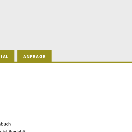
IAL
ANFRAGE
ehbuch
Spielfilmdebüt