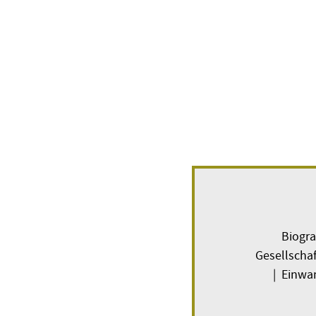
Biogra
Gesellscha
| Einwan