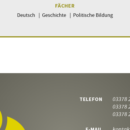
FÄCHER
Deutsch | Geschichte | Politische Bildung
03378 
TELEFON
03378 
03378 
kontak
E-MAIL