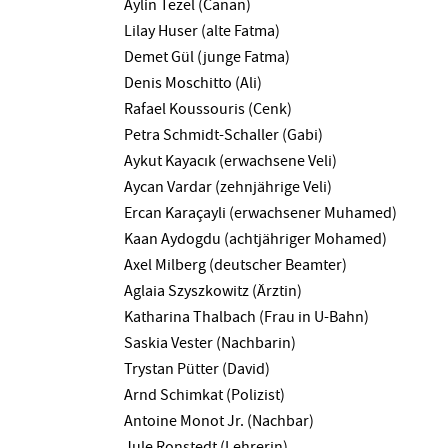
Aylin Tezel (Canan)
Lilay Huser (alte Fatma)
Demet Gül (junge Fatma)
Denis Moschitto (Ali)
Rafael Koussouris (Cenk)
Petra Schmidt-Schaller (Gabi)
Aykut Kayacık (erwachsene Veli)
Aycan Vardar (zehnjährige Veli)
Ercan Karaçayli (erwachsener Muhamed)
Kaan Aydogdu (achtjähriger Mohamed)
Axel Milberg (deutscher Beamter)
Aglaia Szyszkowitz (Ärztin)
Katharina Thalbach (Frau in U-Bahn)
Saskia Vester (Nachbarin)
Trystan Pütter (David)
Arnd Schimkat (Polizist)
Antoine Monot Jr. (Nachbar)
Jule Ronstedt (Lehrerin)