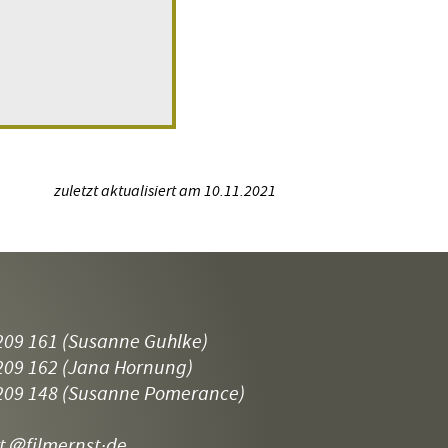
zuletzt aktualisiert am 10.11.2021
209 161
(Susanne Guhlke)
209 162
(Jana Hornung)
209 148
(Susanne Pomerance)
t
＠filmernst·de