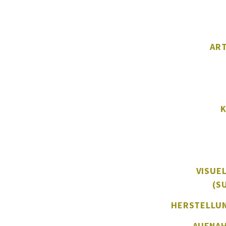
ART
VISUE
(S
HERSTELLU
AUFNA