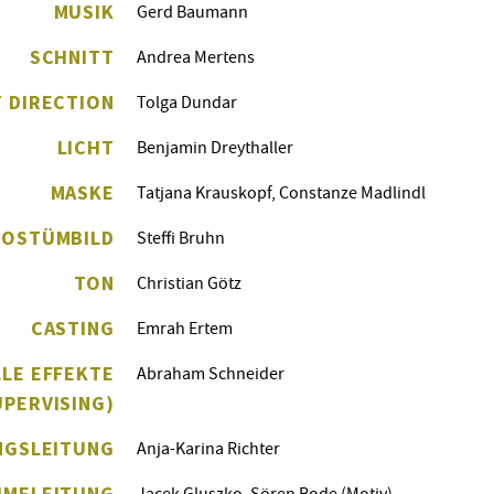
MUSIK
Gerd Baumann
SCHNITT
Andrea Mertens
 DIRECTION
Tolga Dundar
LICHT
Benjamin Dreythaller
MASKE
Tatjana Krauskopf, Constanze Madlindl
KOSTÜMBILD
Steffi Bruhn
TON
Christian Götz
CASTING
Emrah Ertem
LLE EFFEKTE
Abraham Schneider
UPERVISING)
NGSLEITUNG
Anja-Karina Richter
HMELEITUNG
Jacek Gluszko, Sören Bode (Motiv),