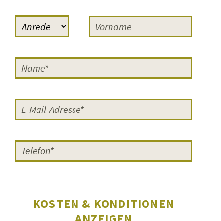
Reaktionen, einmal das Lob der
Regisseurin Cornelia Grünberg
,
die häufig bei FILMERNST zu Gast
war: »Sehr gut fand ich euren
Moderator Sven-Ole Knuth. Er hat
die Schüler und Schülerinnen sehr
gut eingeführt, sowohl in das Genre
künstlerischer Dokumentarfilm als
auch in die Problematik der Teen-
Moms. Ich muss sagen, dass das
die
besten Moderationen
waren, die
ich auf meiner Reise mit ›Vierzehn‹
erlebt habe.
Super gut vorbereitet
und gut geführt.
«
KOSTEN & KONDITIONEN
Zum anderen der
Regisseur Bernd
ANZEIGEN