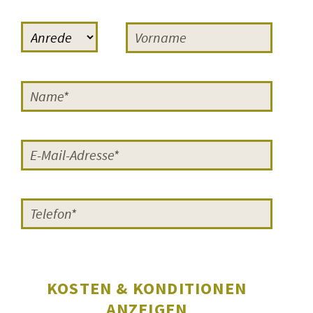
Reaktionen, einmal das Lob der
Regisseurin Cornelia Grünberg
,
die häufig bei FILMERNST zu Gast
war: »Sehr gut fand ich euren
Moderator Sven-Ole Knuth. Er hat
die Schüler und Schülerinnen sehr
gut eingeführt, sowohl in das Genre
künstlerischer Dokumentarfilm als
auch in die Problematik der Teen-
Moms. Ich muss sagen, dass das
die
besten Moderationen
waren, die
ich auf meiner Reise mit ›Vierzehn‹
erlebt habe.
Super gut vorbereitet
und gut geführt.
«
KOSTEN & KONDITIONEN
Zum anderen der
Regisseur Bernd
ANZEIGEN