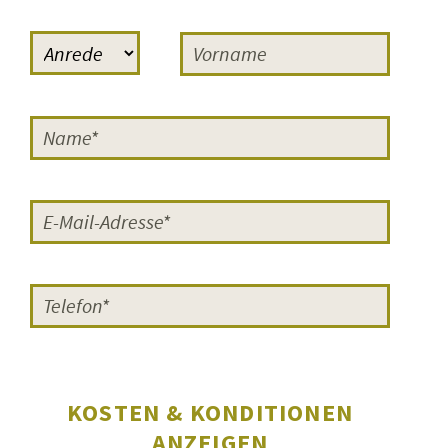
Reaktionen, einmal das Lob der
Regisseurin Cornelia Grünberg
,
die häufig bei FILMERNST zu Gast
war: »Sehr gut fand ich euren
Moderator Sven-Ole Knuth. Er hat
die Schüler und Schülerinnen sehr
gut eingeführt, sowohl in das Genre
künstlerischer Dokumentarfilm als
auch in die Problematik der Teen-
Moms. Ich muss sagen, dass das
die
besten Moderationen
waren, die
ich auf meiner Reise mit ›Vierzehn‹
erlebt habe.
Super gut vorbereitet
und gut geführt.
«
KOSTEN & KONDITIONEN
Zum anderen der
Regisseur Bernd
ANZEIGEN