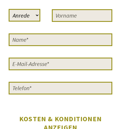
Reaktionen, einmal das Lob der
Regisseurin Cornelia Grünberg
,
die häufig bei FILMERNST zu Gast
war: »Sehr gut fand ich euren
Moderator Sven-Ole Knuth. Er hat
die Schüler und Schülerinnen sehr
gut eingeführt, sowohl in das Genre
künstlerischer Dokumentarfilm als
auch in die Problematik der Teen-
Moms. Ich muss sagen, dass das
die
besten Moderationen
waren, die
ich auf meiner Reise mit ›Vierzehn‹
erlebt habe.
Super gut vorbereitet
und gut geführt.
«
KOSTEN & KONDITIONEN
Zum anderen der
Regisseur Bernd
ANZEIGEN