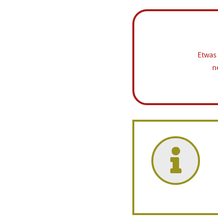
Etwas 
n