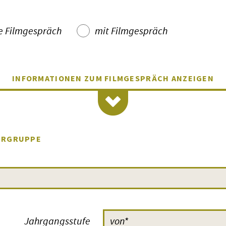
e Filmgespräch
mit Filmgespräch
INFORMATIONEN ZUM FILMGESPRÄCH
ANZEIGEN
HE UND MODERATIONEN
le FILMERNST-Veranstaltung? Nicht einfach nur die Vorführung des
urch eine Moderation
: mit einer kurzen Einführung und vor alle
ERGRUPPE
nigstens halbstündigen Gespräch. Mit Anmerkungen und Fragen 
, mit Anregungen auch
für eine Nachbereitung im Unterricht
. E
eres wäre natürlich die
Begegnung mit Menschen vom Filmtea
. Im Laufe der Zeit gab es mehr als 500 solcher Veranstaltungen.
aber auch die Gäste bereichern und die möglichst lange nachwirke
 vielen positiven Reaktionen, einmal das Lob der
Regisseurin Corn
Jahrgangsstufe
MERNST zu Gast war: »Sehr gut fand ich euren Moderator Sven-Ole Kn