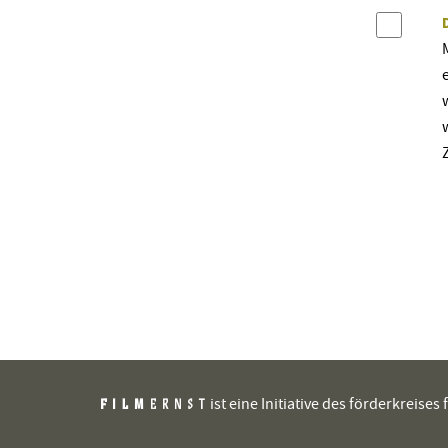
eine Mindestteilne
Regel sind das wen
Besucher, die natür
kommen müssen. We
die von Ihnen vor
Veranstaltung in
eingehen und die 
ausfällt, nehmen w
auf.
ist eine Initiative des förderkreis