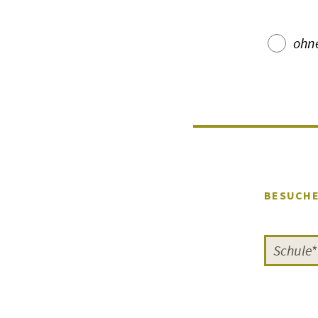
ohn
FILMGESPRÄC
Was wäre eine idea
eine
Begleitung d
BESUCH
nachfolgenden, we
gerade Gesehenen
etwas ganz Besond
Experten zum Thema
die das Publikum, 
Zwei Beispiele von
die häufig bei FIL