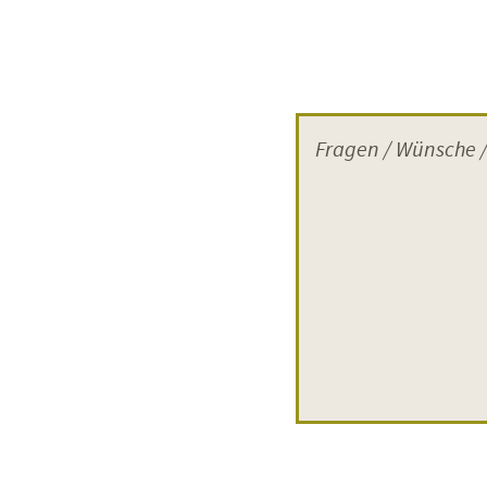
EINTRITTSPRE
Der Eintrittsprei
Veranstaltungen 
der SchulKinoWoch
Schüler:in. Für zw
Klasse/Gruppe/Kurs 
Die komplette Ent
Eintrittskosten pr
der Kinokasse. Be
Sonderveranstaltu
Abstimmung mit de
Eintrittspreis erge
MINDESTTEIL
Damit eine Veranst
müssen wir – in A