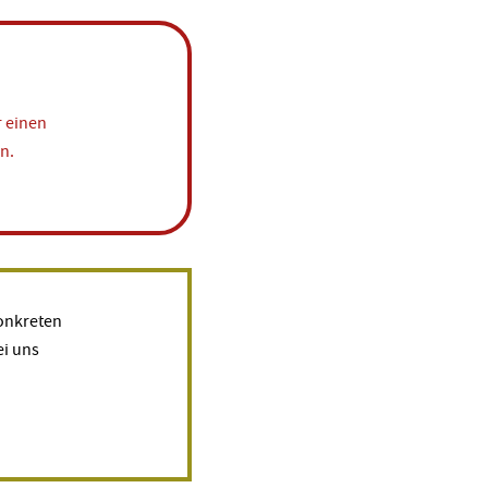
r einen
n.
konkreten
ei uns